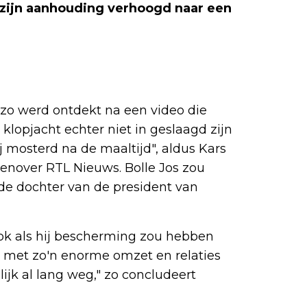
t zijn aanhouding verhoogd naar een
, zo werd ontdekt na een video die
n klopjacht echter niet in geslaagd zijn
ij mosterd na de maaltijd", aldus Kars
genover RTL Nieuws. Bolle Jos zou
de dochter van de president van
, ook als hij bescherming zou hebben
d met zo'n enorme omzet en relaties
ijk al lang weg," zo concludeert