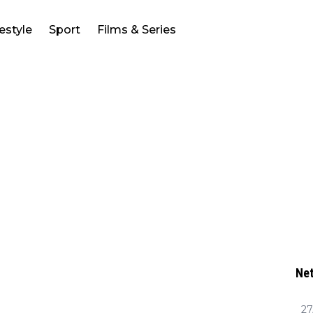
festyle
Sport
Films & Series
Net
27