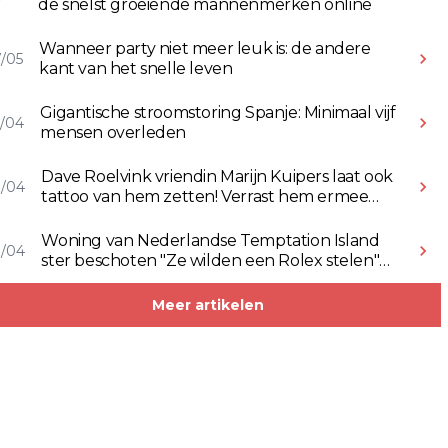
de snelst groeiende mannenmerken online
Wanneer party niet meer leuk is: de andere
/05
kant van het snelle leven
Gigantische stroomstoring Spanje: Minimaal vijf
/04
mensen overleden
Dave Roelvink vriendin Marijn Kuipers laat ook
8/04
tattoo van hem zetten! Verrast hem ermee
(Video)
Woning van Nederlandse Temptation Island
8/04
ster beschoten "Ze wilden een Rolex stelen"
(Video)
Meer artikelen