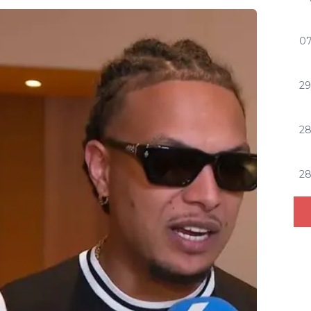
07
29
2
2