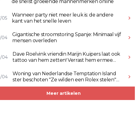
de snelst groeiende mannenmerken online
Wanneer party niet meer leuk is: de andere
/05
kant van het snelle leven
Gigantische stroomstoring Spanje: Minimaal vijf
/04
mensen overleden
Dave Roelvink vriendin Marijn Kuipers laat ook
8/04
tattoo van hem zetten! Verrast hem ermee
(Video)
Woning van Nederlandse Temptation Island
8/04
ster beschoten "Ze wilden een Rolex stelen"
(Video)
Meer artikelen