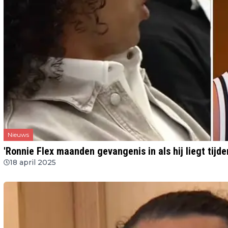
Nieuws
'Ronnie Flex maanden gevangenis in als hij liegt tijde
18 april 2025