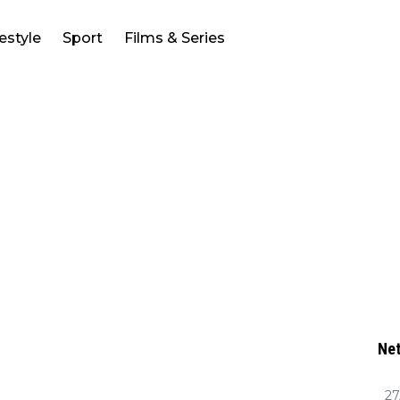
festyle
Sport
Films & Series
Net
27