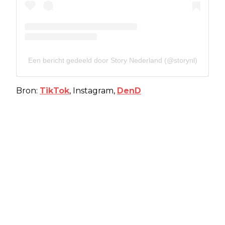
Een bericht gedeeld door Story Nederland (@storynl)
Bron:
TikTok
, Instagram,
DenD