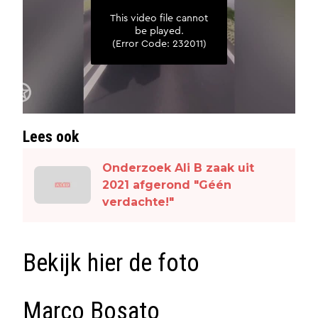
Lees ook
Onderzoek Ali B zaak uit
2021 afgerond "Géén
verdachte!"
Bekijk hier de foto
Marco Bosato