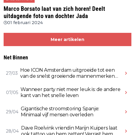
Marco Borsato laat van zich horen! Deelt
uitdagende foto van dochter Jada
01 februari 2024
Meer artikelen
Net Binnen
Hoe ICON Amsterdam uitgroeide tot een
27/03
van de snelst groeiende mannenmerken
online
Wanneer party niet meer leuk is: de andere
07/05
kant van het snelle leven
Gigantische stroomstoring Spanje:
29/04
Minimaal vijf mensen overleden
Dave Roelvink vriendin Marijn Kuipers laat
28/04
ook tattoo van hem zetten! Verrast hem