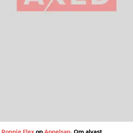
&
Ronnie Flex
op
Appelsap
. Om alvast