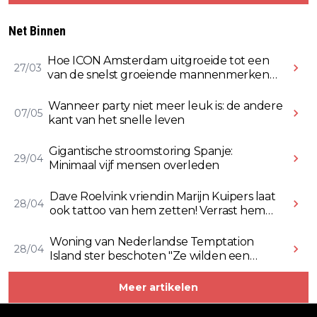
Net Binnen
Hoe ICON Amsterdam uitgroeide tot een
27/03
van de snelst groeiende mannenmerken
online
Wanneer party niet meer leuk is: de andere
07/05
kant van het snelle leven
Gigantische stroomstoring Spanje:
29/04
Minimaal vijf mensen overleden
Dave Roelvink vriendin Marijn Kuipers laat
28/04
ook tattoo van hem zetten! Verrast hem
ermee (Video)
Woning van Nederlandse Temptation
28/04
Island ster beschoten "Ze wilden een
Rolex stelen" (Video)
Meer artikelen