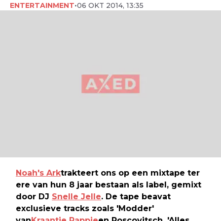
ENTERTAINMENT
•
06 OKT 2014, 13:35
Noah's Ark
trakteert ons op een mixtape ter
ere van hun 8 jaar bestaan als label, gemixt
door DJ
Snelle Jelle
. De tape beavat
exclusieve tracks zoals 'Modder'
van
Kraantje Pappie
en Roscovitsch, 'Alles