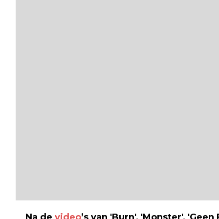
Na de
video
’s van 'Burn', 'Monster', 'Gee