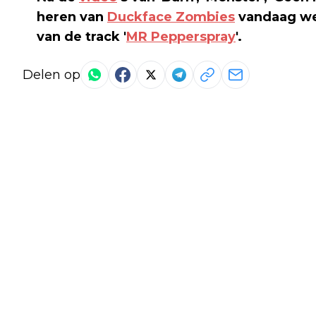
heren van
Duckface Zombies
vandaag we
van de track '
MR Pepperspray
'.
Delen op