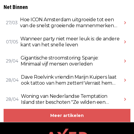
Net Binnen
Hoe ICON Amsterdam uitgroeide tot een
27/03
van de snelst groeiende mannenmerken
online
Wanneer party niet meer leuk is: de andere
07/05
kant van het snelle leven
Gigantische stroomstoring Spanje:
29/04
Minimaal vijf mensen overleden
Dave Roelvink vriendin Marijn Kuipers laat
28/04
ook tattoo van hem zetten! Verrast hem
ermee (Video)
Woning van Nederlandse Temptation
28/04
Island ster beschoten "Ze wilden een
Rolex stelen" (Video)
Meer artikelen