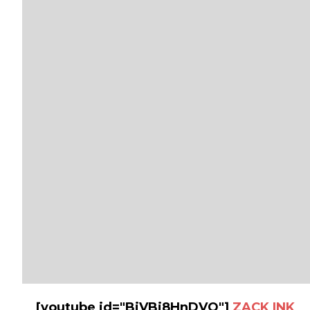
[youtube id="BjVBi8HnDVQ"]
ZACK INK