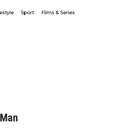
festyle
Sport
Films & Series
 Man