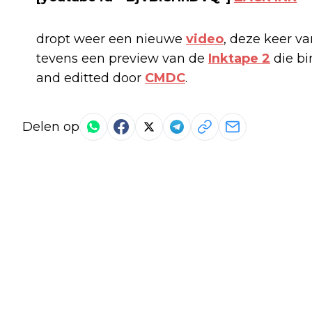
dropt weer een nieuwe
video
, deze keer van
tevens een preview van de
Inktape 2
die bi
and editted door
CMDC
.
Delen op