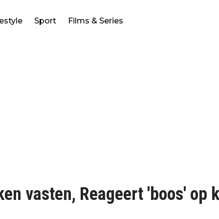
festyle
Sport
Films & Series
n vasten, Reageert 'boos' op kr