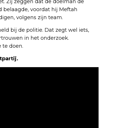
et. Zij zeggen dat de doelman de
 belaagde, voordat hij Meftah
igen, volgens zijn team.
ld bij de politie. Dat zegt wel iets,
ertrouwen in het onderzoek.
 te doen.
partij.