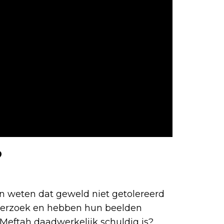
?
n weten dat geweld niet getolereerd
derzoek en hebben hun beelden
t Meftah daadwerkelijk schuldig is?