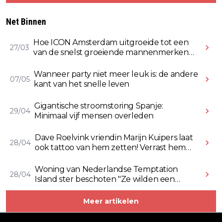
Net Binnen
Hoe ICON Amsterdam uitgroeide tot een
27/03
van de snelst groeiende mannenmerken
online
Wanneer party niet meer leuk is: de andere
07/05
kant van het snelle leven
Gigantische stroomstoring Spanje:
29/04
Minimaal vijf mensen overleden
Dave Roelvink vriendin Marijn Kuipers laat
28/04
ook tattoo van hem zetten! Verrast hem
ermee (Video)
Woning van Nederlandse Temptation
28/04
Island ster beschoten "Ze wilden een
Rolex stelen" (Video)
Meer artikelen