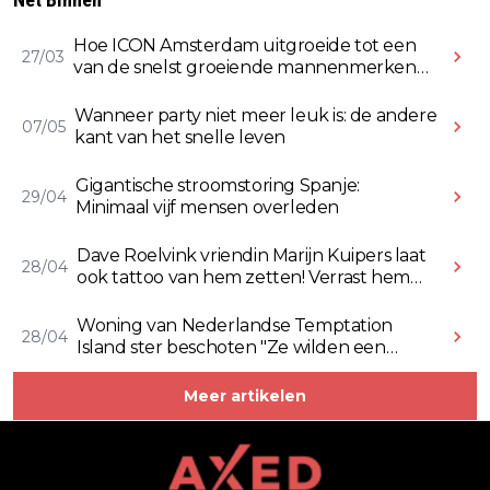
Hoe ICON Amsterdam uitgroeide tot een
27/03
van de snelst groeiende mannenmerken
online
Wanneer party niet meer leuk is: de andere
07/05
kant van het snelle leven
Gigantische stroomstoring Spanje:
29/04
Minimaal vijf mensen overleden
Dave Roelvink vriendin Marijn Kuipers laat
28/04
ook tattoo van hem zetten! Verrast hem
ermee (Video)
Woning van Nederlandse Temptation
28/04
Island ster beschoten "Ze wilden een
Rolex stelen" (Video)
Meer artikelen