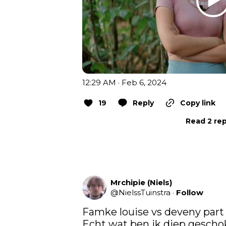
12:29 AM · Feb 6, 2024
19
Reply
Copy link
Read 2 rep
Mrchipie (Niels)
@
NielssTuinstra
·
Follow
Famke louise vs deveny part 
Echt wat ben ik diep geschok