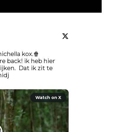
chella kox.🍿

re back! ik heb hier 
en.  Dat ik zit te 
idj
Watch on X