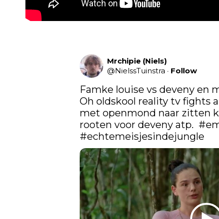
Mrchipie (Niels)
@
NielssTuinstra
·
Follow
Famke louise vs deveny en mi
Oh oldskool reality tv fights a
met openmond naar zitten kijk
rooten voor deveny atp.  
#em
#echtemeisjesindejungle