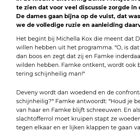
te zien dat voor veel discussie zorgde in
De dames gaan bijna op de vuist, dat was a
we de volledige ruzie en aanleiding daar
Het begint bij Michella Kox die meent dat
willen hebben uit het programma. "O, is da
dan boos en zegt dat zij en Famke inderdaad
wilden hebben. Famke ontkent, wordt ook bo
tering schijnheilig man!"
Deveny wordt dan woedend en de confrontat
schijnheilig?" Famke antwoordt: "Houd je b
van haar en Famke blijft schreeuwen. En al
slachtofferrol moet kruipen stapt ze woed
tegen elkaar en er lijken klappen te gaan va