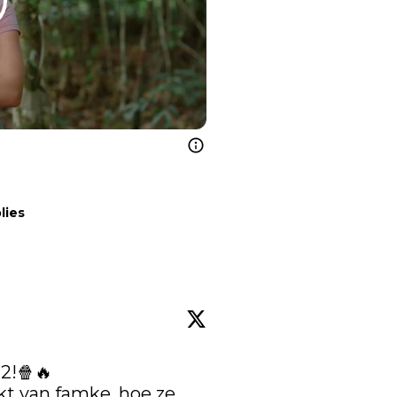
lies
2!🍿🔥

t van famke. hoe ze 