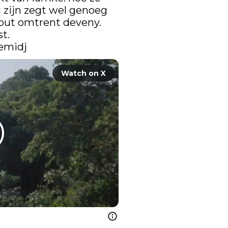
zijn zegt wel genoeg 
fout omtrent deveny. 
t.

emidj
Watch on X