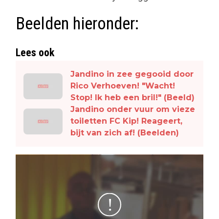
Beelden hieronder:
Lees ook
Jandino in zee gegooid door
Rico Verhoeven! "Wacht!
Stop! Ik heb een bril!" (Beeld)
Jandino onder vuur om vieze
toiletten FC Kip! Reageert,
bijt van zich af! (Beelden)