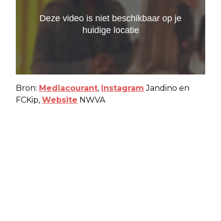
Bron:
Mediacourant
,
Instagram
Jandino en
FCKip,
Website
NWVA