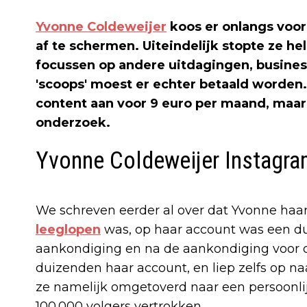
Yvonne Coldeweijer
koos er onlangs voor
af te schermen. Uiteindelijk stopte ze he
focussen op andere uitdagingen, busines
'scoops' moest er echter betaald worden
content aan voor 9 euro per maand, maar h
onderzoek.
Yvonne Coldeweijer Instagr
We schreven eerder al over dat Yvonne haa
leeglopen
was, op haar account was een duid
aankondiging en na de aankondiging voor d
duizenden haar account, en liep zelfs op n
ze namelijk omgetoverd naar een persoonlijk
100.000 volgers vertrokken.