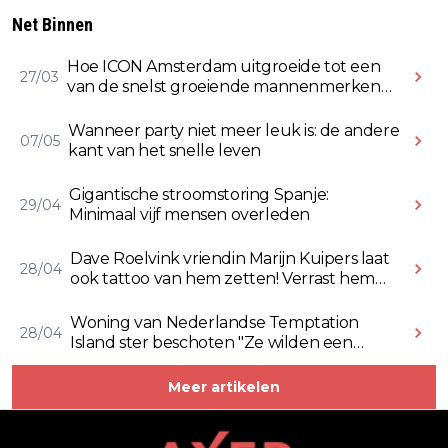
Net Binnen
Hoe ICON Amsterdam uitgroeide tot een
27/03
van de snelst groeiende mannenmerken
online
Wanneer party niet meer leuk is: de andere
07/05
kant van het snelle leven
Gigantische stroomstoring Spanje:
29/04
Minimaal vijf mensen overleden
Dave Roelvink vriendin Marijn Kuipers laat
28/04
ook tattoo van hem zetten! Verrast hem
ermee (Video)
Woning van Nederlandse Temptation
28/04
Island ster beschoten "Ze wilden een
Rolex stelen" (Video)
Meer artikelen